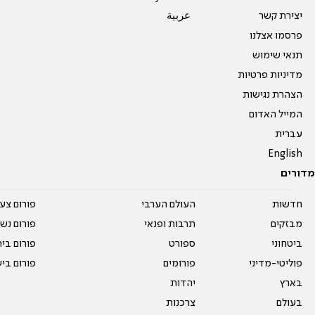
יצירת קשר
عربية
פרסמו אצלנו
תנאי שימוש
מדיניות פרטיות
הצהרת נגישות
המייל האדום
עברית
English
מדורים
חדשות
העולם הערבי
פורום צע
מבזקים
תרבות ופנאי
פורום נשו
ביטחוני
ספורט
פורום בי
פוליטי-מדיני
פורומים
פורום בי
בארץ
יהדות
בעולם
צרכנות