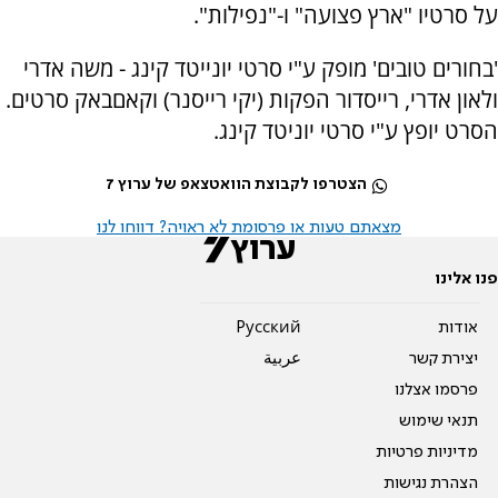
על סרטיו "ארץ פצועה" ו-"נפילות".
'בחורים טובים' מופק ע"י סרטי יונייטד קינג - משה אדרי
ולאון אדרי, רייסדור הפקות (יקי רייסנר) וקאםבאק סרטים.
הסרט יופץ ע"י סרטי יוניטד קינג.
הצטרפו לקבוצת הוואטצאפ של ערוץ 7
מצאתם טעות או פרסומת לא ראויה? דווחו לנו
פנו אלינו
אודות
Pусский
יצירת קשר
عربية
פרסמו אצלנו
תנאי שימוש
מדיניות פרטיות
הצהרת נגישות