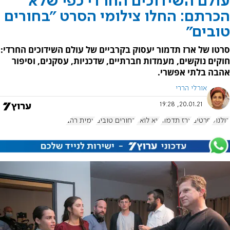
עולם השידוכים החרדי כפי שלא
הכרתם: החלו צילומי הסרט "בחורים
טובים"
סרטו של ארז תדמור יעסוק בקרביים של עולם השידוכים החרדי:
חוקים נוקשים, מעמדות חברתיים, שדכניות, עסקנים, וסיפור
אהבה בלתי אפשרי.
אורלי הררי
20.01.21, 19:28
קולנוע
סרטים
ארז תדמור
גיא לואל
בחורים טובים
עמית רהב