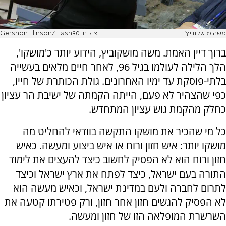
משה מושקוביץ'
צילום: Gershon Elinson/Flash90
ברוך דיין האמת. משה מושקוביץ, הידוע יותר כ'מושקו',
הלך הלילה לעולמו בגיל 96, לאחר חיים מלאים בעשייה
בלתי-פוסקת עד ימיו האחרונים. גולת הכותרת של חייו,
כפי שהצהיר לא פעם, הייתה הקמתה של ישיבת הר עציון
כחלק מהקמת גוש עציון המתחדש.
כל מי שהכיר את מושקו התקשה בוודאי להחליט מה
מושקו יותר: איש חזון ורוח או איש ביצוע ומעשה. כאיש
חזון ורוח הוא לא הפסיק לחשוב כיצד להעצים את לימוד
התורה בעם ישראל, כיצד לפתח את ארץ ישראל וכיצד
לתרום לחברה ולעם במדינת ישראל, וכאיש מעשה הוא
לא הפסיק להגשים חזון אחר חזון, ורק פטירתו קטעה את
השרשרת המופלאה הזו של חזון ומעשה.