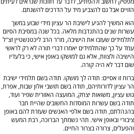
מפסיק לחשוב ולהפתיע, לדבר על חזונות שנראים לעיתים
הזויים אבל גם להצביע מיד על הדרכים להשגתם.
הוא המשיך להגיע לישיבת הר עציון מידי שבוע במשך
עשרות שנים בהתנדבות מלאה. בכל שנה במסיבת הסיום
לתלמידים שעזבו את הישיבה, מו"ר הרב ליכטנשטיין זצ"ל
עמד על כך שהתלמידים יאמרו דברי תורה לא רק לראשי
הישיבה ולצוות, אלא גם למושקו באופן אישי, כי בלעדיו
שום דבר לא היה קורה.
ברוח זו אסיים: תודה לך מושקו. תודה בשם תלמידי ישיבת
הר עציון לדורותיהם, תודה בשם תושבי אלון שבות, אפרת,
גוש עציון, משואות יצחק, המועצה האזורית שפיר ועוד,
תודה בשם עשרות המוסדות החשובים שהיית חבר
בהנהלתם, תודה בשם אלפי האנשים שעזרת להם באופן
ציבורי ובאופן אישי. תהי נשמתך הברוכה, רבת המעש
והפעלים, צרורה בצרור החיים.