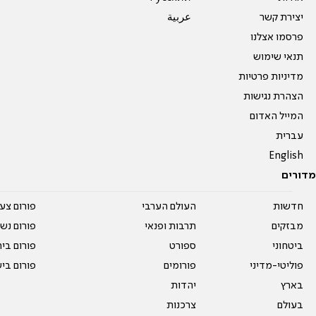
יצירת קשר
عربية
פרסמו אצלנו
תנאי שימוש
מדיניות פרטיות
הצהרת נגישות
המייל האדום
עברית
English
מדורים
חדשות
העולם הערבי
פורום צע
מבזקים
תרבות ופנאי
פורום נשו
ביטחוני
ספורט
פורום בי
פוליטי-מדיני
פורומים
פורום בי
בארץ
יהדות
בעולם
צרכנות