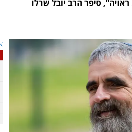
אויה", סיפר הרב יובל שרלו
א