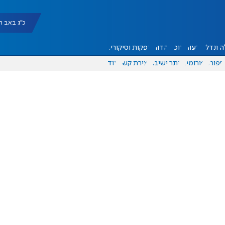
כ"ג באב תשפ"ו |
 ונדל"ן
דעות
אוכל
יהדות
הפקות וסיקורים
ספורט
פורומים
אתר ישיבה
יצירת קשר
עוד