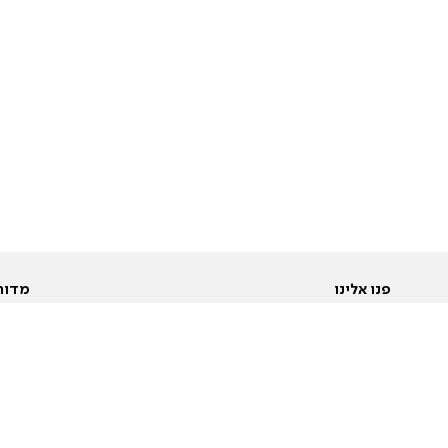
פנו אלינו
מדור
אודות
Pусский
חד
יצירת קשר
عربية
מב
פרסמו אצלנו
בי
תנאי שימוש
פו
מדיניות פרטיות
בא