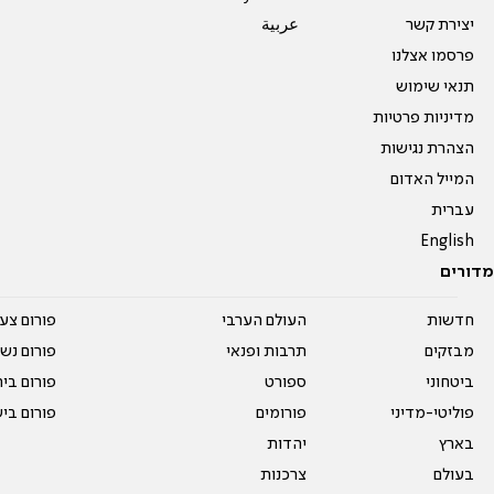
יצירת קשר
عربية
פרסמו אצלנו
תנאי שימוש
מדיניות פרטיות
הצהרת נגישות
המייל האדום
עברית
English
מדורים
חדשות
העולם הערבי
פורום צע
מבזקים
תרבות ופנאי
פורום נשו
ביטחוני
ספורט
פורום בי
פוליטי-מדיני
פורומים
פורום בי
בארץ
יהדות
בעולם
צרכנות