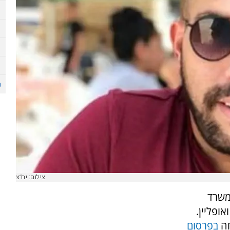
צילום: יח"צ
משרד
ופליין.
ה
בפרסום