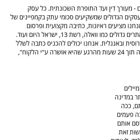
- מעורך דין ועד התופרת השכונתית. כל עסק
עסקים הגדולים שמשקיעים סכומי עתק בקמפיינים של
נחנו מציעים ראיונות, כתיבה מקצועית ופרסום
כתבות שיווק ותדמית ברשת. אנחנו עובדים עם אתרים גדולים כמו וואלה, רשת 13, ישראל היום ועוד.
רוסית ובאנגלית. אנחנו יכולים להכניס כתבה לשלל
אתרים בלי קושי ובלי להתחנן. לרוב היא גם תעלה תוך 24 שעות מהרגע שהיא אושרה ע"י הלקוח",
יילים
תר במדינה
ם, ככה
ה פעמים
רסם אותם
שות זאת