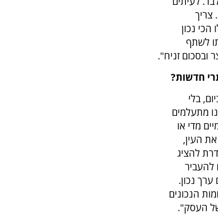
בד. לעיתים
 צריך
הכי נכון
תו לשתף
 ובסכום זניח".
רי חדשות?
ום, בלי
נו מתעלמים
ים מדי או
ת העין,
דרת להציג
 להעביר
רך נכון.
מות הנכונים
של העסק".