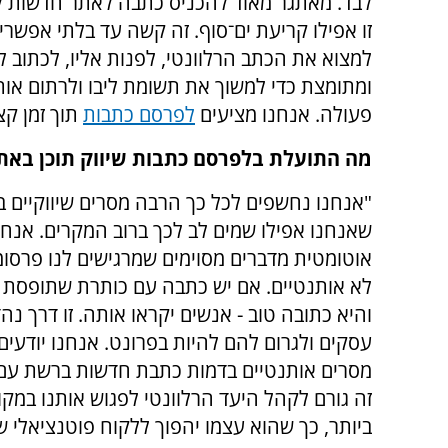
לבד. מאתגר מאוד להכניס כתבה לאתר חדשות ל
זו אפילו קריעת ים־סוף. זה קשה עד בלתי אפשרי.
למצוא את הכתב הרלוונטי, לפנות אליו, לכתוב לו 
ומתומצת כדי למשוך את תשומת ליבו ולרתום או
פעולה. אנחנו מציעים
לפרסם כתבות
תוך זמן קצר
מה התועלת בלפרסם כתבות שיווק תוכן באת
"אנחנו נחשפים לכל כך הרבה מסרים שיווקיים בי
שאנחנו אפילו שמים לב לכך ברוב המקרים. אנח
אוטומטית מדברים מסוימים שמרגישים לנו פרסומי
לא אותנטיים. אם יש כתבה עם כותרת שתופסת א
והיא כתובה טוב - אנשים יקראו אותה. זו דרך נה
עסקים ולגרום להם להיות בפרונט. אנחנו יודעים
מסרים אותנטיים בדמות כתבת חדשות ברשת עם ע
זה גורם לקהל היעד הרלוונטי לפגוש אותנו במקו
ביותר, כך שהוא עצמו יהפוך ללקוח פוטנציאלי 