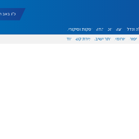
כ"ג באב תשפ"ו |
 ונדל"ן
דעות
אוכל
יהדות
הפקות וסיקורים
ספורט
פורומים
אתר ישיבה
יצירת קשר
עוד