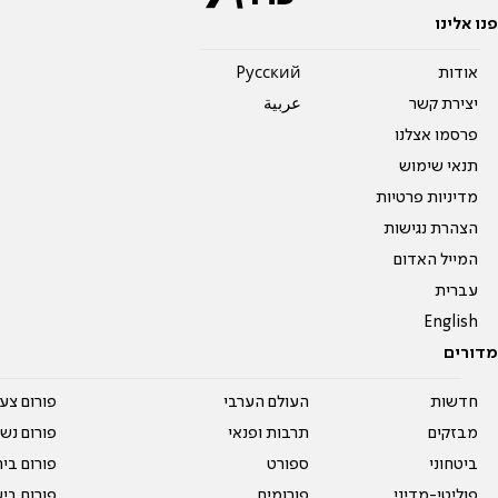
פנו אלינו
אודות
Pусский
יצירת קשר
عربية
פרסמו אצלנו
תנאי שימוש
מדיניות פרטיות
הצהרת נגישות
המייל האדום
עברית
English
מדורים
חדשות
העולם הערבי
פורום צע
מבזקים
תרבות ופנאי
פורום נשו
ביטחוני
ספורט
פורום בי
פוליטי-מדיני
פורומים
פורום בי