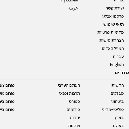
אודות
Pусский
יצירת קשר
عربية
פרסמו אצלנו
תנאי שימוש
מדיניות פרטיות
הצהרת נגישות
המייל האדום
עברית
English
מדורים
חדשות
העולם הערבי
פורום צע
מבזקים
תרבות ופנאי
פורום נשו
ביטחוני
ספורט
פורום בי
פוליטי-מדיני
פורומים
פורום בי
בארץ
יהדות
בעולם
צרכנות