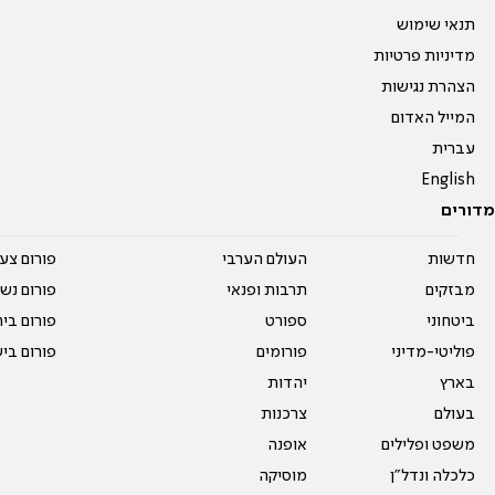
תנאי שימוש
מדיניות פרטיות
הצהרת נגישות
המייל האדום
עברית
English
מדורים
חדשות
העולם הערבי
פורום צע
מבזקים
תרבות ופנאי
פורום נשו
ביטחוני
ספורט
פורום בי
פוליטי-מדיני
פורומים
פורום בי
בארץ
יהדות
בעולם
צרכנות
משפט ופלילים
אופנה
כלכלה ונדל"ן
מוסיקה