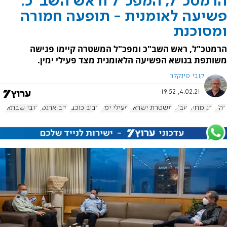
הרמטכ"ל, המפכ"ל וראש השב"כ:
פשיעה לאומנית - תופעה חמורה
ומסוכנת
הרמטכ"ל, ראש השב"כ ומפכ"ל המשטרה קיימו פגישה
משותפת בנושא הפשיעה הלאומנית מצד פעילי ימין.
קובי פינקלר
4.02.21, 19:52
צה"ל
תג מחיר
שב"כ
משטרת ישראל
פעילי ימין
אביב כוכבי
נדב ארגמן
קובי שבתאי