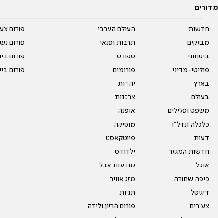
מדורים
חדשות
העולם הערבי
פורום צע
מבזקים
תרבות ופנאי
פורום נשו
ביטחוני
ספורט
פורום בי
פוליטי-מדיני
פורומים
פורום בי
בארץ
יהדות
בעולם
צרכנות
משפט ופלילים
אופנה
כלכלה ונדל"ן
מוסיקה
דעות
פיוטקאסט
חדשות המגזר
ילדודס
אוכל
מודעות אבל
כיפה שחורה
מזג אוויר
דיגיטל
תגיות
צעירים
פורום הריון ולידה