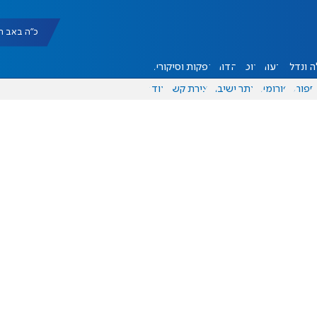
כ"ה באב תשפ"ו |
 ונדל"ן
דעות
אוכל
יהדות
הפקות וסיקורים
ספורט
פורומים
אתר ישיבה
יצירת קשר
עוד