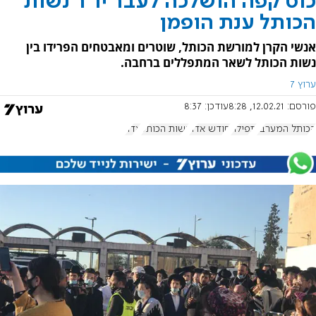
כוס קפה הושלכה לעבר יו"ר נשות
הכותל ענת הופמן
אנשי הקרן למורשת הכותל, שוטרים ומאבטחים הפרידו בין
נשות הכותל לשאר המתפללים ברחבה.
ערוץ 7
פורסם:
12.02.21, 8:28
עודכן:
8:37
הכותל המערבי
תפילה
חודש אדר
נשות הכותל
אדר