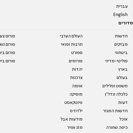
עברית
English
מדורים
חדשות
העולם הערבי
פורום צע
מבזקים
תרבות ופנאי
פורום נשו
ביטחוני
ספורט
פורום בי
פוליטי-מדיני
פורומים
פורום בי
בארץ
יהדות
בעולם
צרכנות
משפט ופלילים
אופנה
כלכלה ונדל"ן
מוסיקה
דעות
פיוטקאסט
חדשות המגזר
ילדודס
אוכל
מודעות אבל
כיפה שחורה
מזג אוויר