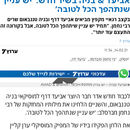
אביעד & בניה בשיר חדש: 'יש עניין
שנתהפך הכל לטובה'
בקצב רגאיי מקפץ מביאים אביעד דרף ובניה טננבאום שרים
רבי נחמן. "תמיד יש עניין שיתהפך הכל לטובה, אבל בקורונה זה
התעצם עוד יותר".
ערוץ 7
14.02.21, 11:34
מוסיקה
רבי נחמן מברסלב
אביעד דרף
#אביעד ובניה - יש עניין AVIAD & BNAYA- YESH INYAN
לכבוד חודש אדר חבר היוצר אביעד דרף למוסיקאי בניה
טננבאום, והשניים הלחינו את מילותיו המחזקות של רבי
נחמן מברסלב: 'יש עניין שנתהפך הכל לטובה'.
את הלחן הפקידו בידיו של המפיק המוסיקלי ערן קליין