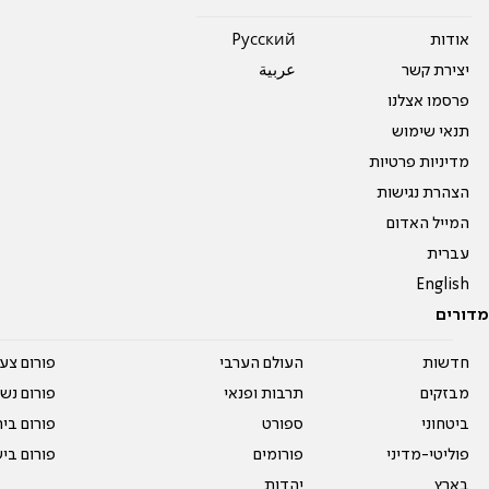
אודות
Pусский
יצירת קשר
عربية
פרסמו אצלנו
תנאי שימוש
מדיניות פרטיות
הצהרת נגישות
המייל האדום
עברית
English
מדורים
חדשות
העולם הערבי
פורום צע
מבזקים
תרבות ופנאי
פורום נשו
ביטחוני
ספורט
פורום בי
פוליטי-מדיני
פורומים
פורום בי
בארץ
יהדות