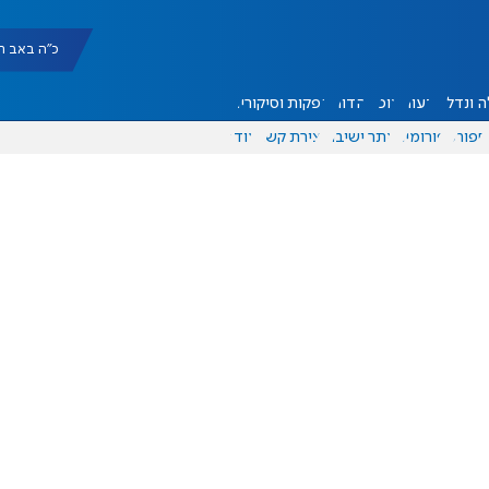
כ"ה באב תשפ"ו |
 ונדל"ן
דעות
אוכל
יהדות
הפקות וסיקורים
ספורט
פורומים
אתר ישיבה
יצירת קשר
עוד