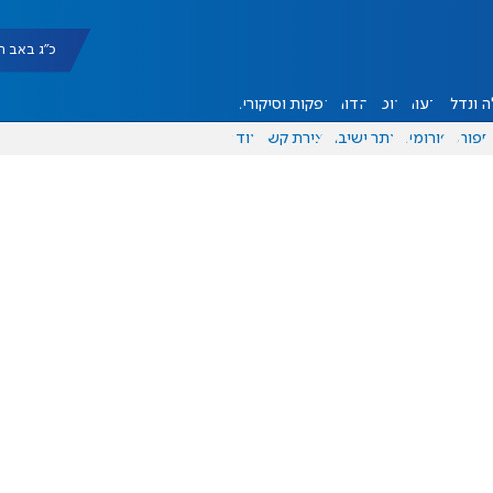
כ"ג באב תשפ"ו |
 ונדל"ן
דעות
אוכל
יהדות
הפקות וסיקורים
ספורט
פורומים
אתר ישיבה
יצירת קשר
עוד