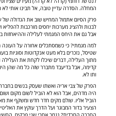
לנס של רוחמי (קרה? לא קרה?) מעידים שצירופי
המחלה. הסדרה עדיין טובה, אל תבינו אותי לא נ
פרק הסיום אתמול המחיש שוב את הגדולה של 
לבנות ולהציג מערכות יחסים מורכבות להפליא ושבור
אבל גם את היחס המגמתי לעלילה וההיאחזות בד
למה מגמתי? כי כשמסתכלים אחורה על העונה 
שטיסל, נזכרים בלא מעט אנקדוטות וסוגיות בוער
מתוך העלילה, דברים שיכלו לקחת את העלילה 
קדימה, אבל בדיעבד מתברר שזה כל מה שהן היו,
ותו לא.
הפרק של צבי אריה ואשתו שעסק בנשים בחברה
היה מדהים, אבל הוא לא הוביל לשום מקום ושום
הוביל אליו. שולם מקים חדר חדש ומשקף את מא
הצעיר בדור המבוגר ועל הדרך עוקץ את האליטי
החברה החרדית? נגמר אחרי שני פרקים. החשיפ