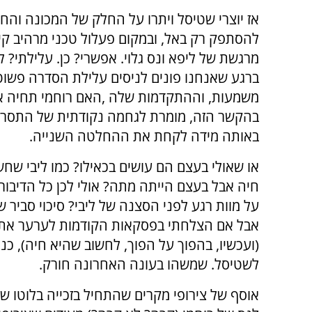
אז יוצרי שטיסל ויתרו על החלק של המכונה והחל
להסתפק רק באל, ובמקום פעלול טכני מרהיב קי
מרגשת של ליפא ונס גלוי. אפשרי? כן. עלילתי? 
ברגע שאנחנו פונים לניסים עלילת הסדרה פשו
משמעות, וההתקדמות שלה ,האם רוחמי תחיה א
בהקשר הזה, מומרת לגחמה נקודתית של התסרי
באותה מידה לקחת את ההחלטה השנייה.
או שאולי בעצם הם עושים בכאילו? כמו ליבי שח
חיה אבל בעצם הייתה מתה? אולי לכן כל הדיבור
על מוות רגע לפני הסצנה של ליבי? סיכוי סביר שכ
אבל אם הצלחתי בפסקאות הקודמות לערער אתכ
(ועכשיו, בהפוך על הפוך, לחשוב שהיא חיה), כנ
לשטיסל. שמשהו בעונה האחרונה חורק.
אוסף של צירופי מקרים שהתחיל בזכייה בלוטו של