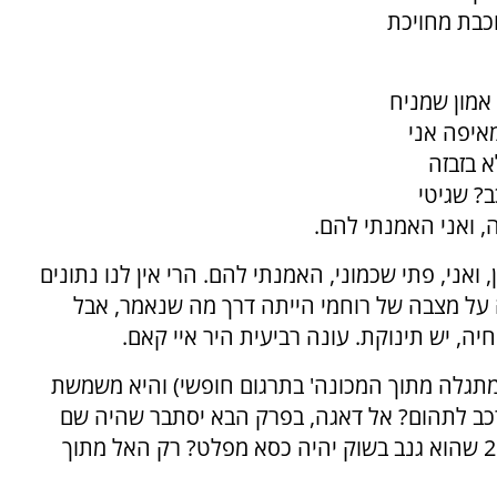
כבת מחויכת
 אמון שמניח
איפה אני
א בזבזה
? שגיטי
, ואני האמנתי להם.
ואני, פתי שכמוני, האמנתי להם. הרי אין לנו נתונים
ה על מצבה של רוחמי הייתה דרך מה שנאמר, אבל
ה, יש תינוקת. עונה רביעית היר איי קאם.
המתגלה מתוך המכונה' בתרגום חופשי) והיא משמשת
הרכב לתהום? אל דאגה, בפרק הבא יסתבר שהיה שם
כסא מפלט והוא עדיין חי. למה שלפג'ו שנת 2004 שהוא גנב בשוק יהיה כסא מפלט? רק האל מתוך