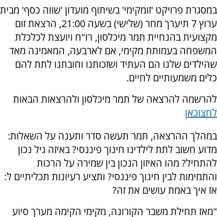
במסגרת פרויקט 'זומקימי' בשיתוף מועדון 'שווה כסף' מבית
ערוץ 7 תיערך מחר (שלישי) בשעה 21:00, הרצאת זום
מקצועית בהנחיית תמר מיכלסון, רו"ח ויועצת לכלכלת
המשפחה בעמותת מקימי, אם לארבעה, המאמינה מאד
שהילדים שלנו הם העתיד ושזכותנו וחובתנו לתת להם
כלים משמעותיים לחיים.
להרשמה להרצאה של תמר מיכלסון ולהרצאות הבאות
לחצו
כאן
במהלך ההרצאה, תמר תעשה סדר ותענה על השאלות:
מדוע חשוב לתת לילדינו חינוך פיננסי? באיזה גיל נכון
להתחיל? מהו האיזון הנכון בין שמירה על הרכות
והתמימות לבין חינוך פיננסי? ותציע רעיונות תכליתיים ל:
אז איך באמת עושים את זה?
"מאז תחילת משבר הקורונה, מקימי הקימה מערך סיוע