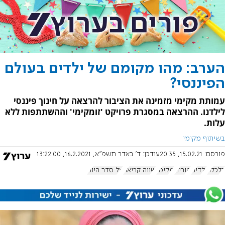
הערב: מהו מקומם של ילדים בעולם
הפיננסי?
עמותת מקימי מזמינה את הציבור להרצאה על חינוך פיננסי
לילדנו. ההרצאה במסגרת פרויקט 'זומקימי' וההשתתפות ללא
עלות.
בשיתוף מקימי
פורסם:
15.02.21, 20:35
עודכן:
ד' באדר תשפ"א, 16.2.2021, 13:22:00
כלכלה
ילדים
פורים
מקימי
שווה קריאה
על סדר היום