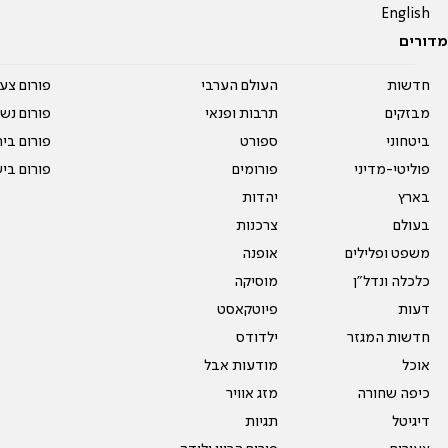
English
מדורים
חדשות
העולם הערבי
פורום צע
מבזקים
תרבות ופנאי
פורום נשו
ביטחוני
ספורט
פורום בי
פוליטי-מדיני
פורומים
פורום בי
בארץ
יהדות
בעולם
צרכנות
משפט ופלילים
אופנה
כלכלה ונדל"ן
מוסיקה
דעות
פיוטקאסט
חדשות המגזר
ילדודס
אוכל
מודעות אבל
כיפה שחורה
מזג אוויר
דיגיטל
תגיות