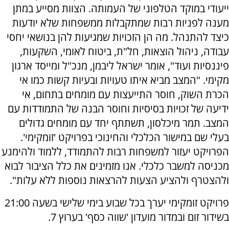
ייעודי במוקד הטלפוני של העמותה. הצוות מסייע במתן
מענה לפניות רבות שמתקבלות ממשפחות שלא יודעות
כיצד להתנהל. מה הן הזכויות שמגיעות להן בנושאי יחסי
עבודה, ניהול הוצאות, חל"ת, ביטוח לאומי, השקעות,
פיננסיות ועוד", אומר ישראל ליבמן, מנכ"ל ומייסד ארגון
מקימי. "המצב מביא איתו טעויות ובעיות קשות כמו אי
הכרת השוק, חוסר התייעצות עם מומחים בתחום, אי
ידיעה של זכויות בסיסיות וחוסר הבנה של התמודדות עם
המצב. תמר מיכלסון
,
תשתתף יחד עם מומחים גדולים
בעלי שם במישור הכלכלי והחינוכי בפרויקט 'זומקימי'.
הפרויקט יעזור למשפחות רבות להתמודד, ללמוד ולהימנע
מכניסה למשבר כלכלי. אנו מזמינים את כלל הציבור לבוא
ולהצטרף ולהציע הצעות להרצאות נוספות ללא עלות".
פרויקט זומקימי יערך בכל שבוע בימי שלישי בשעה 21:00
בשידור זום ובמדור מועדון 'שווה כסף' בערוץ 7.