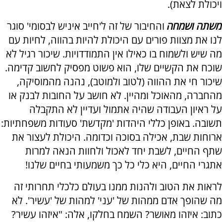
ויכולת לצאת).
משתה ושמחה
והחיבור של זה ל'חייב איניש לבסומי' סוגר
לנו את מצוות פורים עם היכולת להיות בהווה, לחיות עם
מה שיש ולשמוח בו כאילו אין התמודדויות. שיכור רגיל לא
שוכח את הקשיים שלו, הוא פשוט מפסיק לחשוב קדימה.
שיכור חי את ההווה (לטוב ולמוטב), נהנה מהמוסיקה,
מהחברה, מהאוכל ומהיין. לא חושב על החובות לבנק או
על ראיון העבודה שהיה אתמול ועדיין לא התקבלה
תשובה. באופן כללי היהדות 'מקדשת' סעודות משפחתיות:
ארוחות שבת, אכילה בסוכה וכדומה. היכולת לעצור את
שתף החיים, לשבת יחד לאכול ולחוות הנאה למרות
אתגרי החיים, היא כלי כל כך משמעותי בחיים שלנו!
לראות את הטוב ולהנות ממנו בעולם כלכלי תחרותי זה
מה שהופך אדם ממהות של 'עני' למהות של 'עשיר'. לא
כתוב: איזהו מאושר? השמח בחלקו, אלה: "איזהו עשיר?