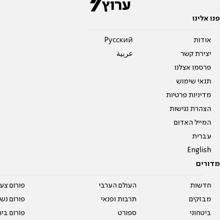
פנו אלינו
אודות
Pусский
יצירת קשר
عربية
פרסמו אצלנו
תנאי שימוש
מדיניות פרטיות
הצהרת נגישות
המייל האדום
עברית
English
מדורים
חדשות
העולם הערבי
פורום צע
מבזקים
תרבות ופנאי
פורום נשו
ביטחוני
ספורט
פורום בי