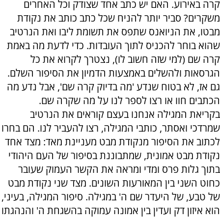
קרה באירוע. האם יש כתב אחד שצודק וכל האחרים
משקרים? סביר יותר להניח שכל כתב כותב את נקודת
מבטו, את הניואנס שתפס את תשומת ליבו ואת הנרטיב
שהוא בוחר להכניס לתוך העובדות. כדי לדעת מה באמת
קרה שם (למי שזה חשוב לו), נצטרך לקרוא את כל
הגרסאות ולהשלים באמצעות הדמיון את הסיפור השלם.
גם אז, לא בטוח שנדע 'מה בדיוק קרה שם', אבל נדע מה
הכתבים חוו או רצו לספר לנו על מה שקרה שם.
בקריאת המגילה אנחנו בעצם קוראים את הנרטיב
שמרדכי ואסתר, כותבי המגילה, רצו להעביר לנו. הם בחרו
לכתוב את הסיפור מנקודת מבט מעניינת מאד: מצד אחד
נקודת מבט אמונית, שמתבוננת בסיפור של העם היהודי
בתוך גלות פרס ומדי ומראה את הקשר העמוק שעובר
כחוט השני בין המאורעות השונים. מצד שני נקודת מבט
של טבע, של היעדר שם ה' במגילה. סיפור המגילה, בעיני,
הוא איזון דק ועדין בין אמונה עמוקה בהשגחת ה' והנהגתו