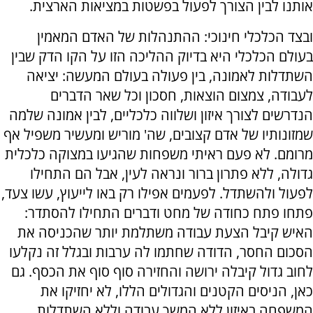
אותנו לבין הצורך לפעול בפשטות במציאות הארצית.
ובצד הכלכלי חינוכי: ההתנהלות של האדם המאמין
בעולם הכלכלי היא בדיוק ההליכה הזו על הקו הדק שבין
השתדלות לאמונה, בין פעולה בעולם המעשה: יציאה
לעבודה, צמצום הוצאות, חסכון וכל שאר הדברים
הנדרשים לצורך איזון ושלווה כלכליים, לבין אמונה שלמה
שמזונותיו של אדם קצובים, שה' מוריש ומעשיר משפיל אף
מרומם. לא פעם ראיתי משפחות שהגיעו במצוקה כלכלית
גדולה, ללא פתרון ברור ונראה לעין, אבל הם התחילו
לפעול ולהשתדל. לפעמים אפילו רק באו לייעוץ, עשו צעד,
פתחו פתח כחודה של מחט ודברים התחילו להסתדר:
האיש קיבל הצעת עבודה משתלמת יותר שהכניסה את
הסכום החסר, הדודה שחתמו לה ערבות ובגלל זה נקלעו
לחוב גדול קיבלה ירושה והחזירה סוף סוף את הכסף. גם
כאן, הניסים הקטנים והגדולים הללו, לא יחזיקו את
המשפחה באיזון ללא המשך עבודה וללא השתדלות