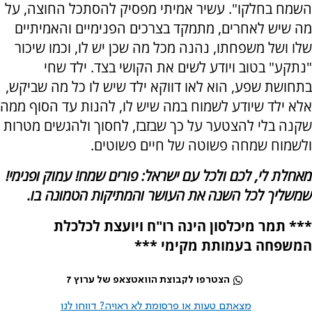
השמח בחלקו". עשיר אמיתי מפסיק להסתכל החוצה, על
מה שיש לאחרים, מתמקד בצרכים הפנימיים והאמיתיים
שלו ושל משפחתו, נהנה מכל מה שכן יש לו, וכמו שיכור
"נתקע" בטוב ויודע לשים את הקושי בצד. ילד שחי
בתחושת שפע, הוא לאו דווקא ילד שיש לו כל מה שביקש,
אלא ילד שיודע לשמוח במה שיש לו, להנות עד הסוף ממה
שקנה בלי להצטער על כך שבזבז, לחסוך ולהגשים מטרות
ולשמוח שמחה פשוטה של חיים פשוטים.
מאחלת לי, לכם ולכל עם ישראל: פורים שמח! עמוק ופנימי!
שמשליך לכל השנה את העושר והמתיקות הטמונה בו.
*** תמר מיכלסון הינה רו"ח ויועצת לכלכלת
המשפחה בעמותת מקימי ***
הצטרפו לקבוצת הוואטצאפ של ערוץ 7
מצאתם טעות או פרסומת לא ראויה? דווחו לנו