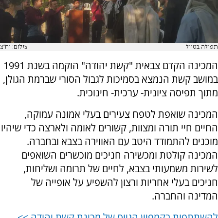
תפילה בטיול
צילום: יח"צ
המכינה הקדם צבאית "קשת יהודה" הוקמה בשנת 1991
במושב קשת הנמצא בסמיכות לגבול הסורי שברמת הגולן,
מתוך תפיסה ציונית- ערכית- חינוכית.
המכינה שואפת לטפח צעירים בעלי אמונה עמוקה,
החיים חיי תורה ומצוות, קשורים לאומה ולארצה כדי שיהיו
מוכנים להתמודד היטב עם האווירה בצבא ובחברה.
המכינה קולטת ומכשירה חניכים מוכשרים השואפים
לשירות משמעותי בצבא, לחיים של תרומה ושליחות,
חניכים בעלי אחריות ורצון להשפיע על אופייה של
המדינה והחברה.
להשתתפות בקמפיין הגיוס של מכינת קשת יהודה >>