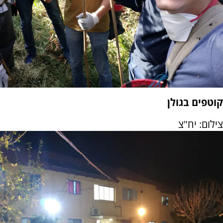
קוטפים בגולן
צילום: יח"צ