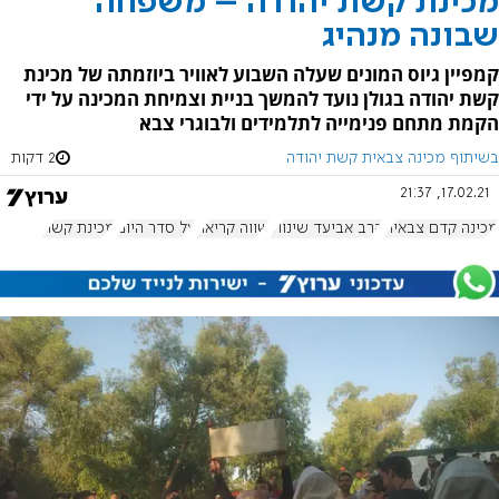
מכינת קשת יהודה – משפחה
שבונה מנהיג
קמפיין גיוס המונים שעלה השבוע לאוויר ביוזמתה של מכינת
קשת יהודה בגולן נועד להמשך בניית וצמיחת המכינה על ידי
הקמת מתחם פנימייה לתלמידים ולבוגרי צבא
בשיתוף מכינה צבאית קשת יהודה
2 דקות
17.02.21, 21:37
מכינה קדם צבאית
הרב אביעד שינוול
שווה קריאה
על סדר היום
מכינת קשת