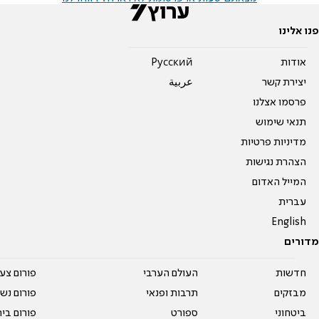
פנו אלינו
אודות
Pусский
יצירת קשר
عربية
פרסמו אצלנו
תנאי שימוש
מדיניות פרטיות
הצהרת נגישות
המייל האדום
עברית
English
מדורים
חדשות
העולם הערבי
פורום צע
מבזקים
תרבות ופנאי
פורום נשו
ביטחוני
ספורט
פורום בי