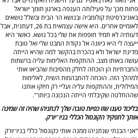
"אני מאוד גאה באופיר גם על הישגיה האקדמיים אבל לא
פחות מכך על פעילותה הענפה בארגון תומך ישראל
באוניברסיטת קולומביה ובנושא הר הבית ובשלל נושאים
לאומיים אחרים. היא אישה עצמאית בת 26, דעתנית, אבל
דעותיה לא תמיד חופפות את שלי בכל נושא. כאשר היא
ייעצה לי היא כיוונה אל נקודת המבט שלי ואל טובת
מדינת ישראל ולא בהכרח בהקשר למה שהיא הייתה
עושה באותו מצב. ההתקפות האלימות עליה ברשתות
החברתיות הן הוכחה לחלק מהסיבות שהביאו אותי
למהלך הזה. הוכחה להתבהמות השיח, לאלימות
המילולית, וההתקפות עליה ועליי רק חיזקו אותנו
שההחלטה שקיבלתי הייתה הנכונה ביותר".
בליכוד טענו שזו כפיות טובה שלך לנתניהו שהיה זה שמינה
אותך לתפקיד הקונסול הכללי בניו־יורק.
"אני הבנתי שנתניהו ממנה אותי כקונסול כללי בניו־יורק