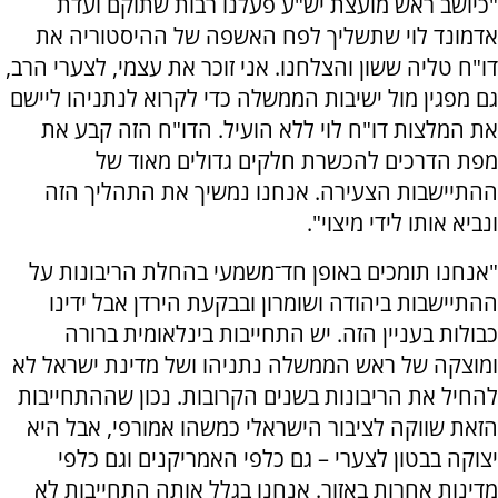
"כיושב ראש מועצת יש"ע פעלנו רבות שתוקם ועדת
אדמונד לוי שתשליך לפח האשפה של ההיסטוריה את
דו"ח טליה ששון והצלחנו. אני זוכר את עצמי, לצערי הרב,
גם מפגין מול ישיבות הממשלה כדי לקרוא לנתניהו ליישם
את המלצות דו"ח לוי ללא הועיל. הדו"ח הזה קבע את
מפת הדרכים להכשרת חלקים גדולים מאוד של
ההתיישבות הצעירה. אנחנו נמשיך את התהליך הזה
ונביא אותו לידי מיצוי".
"אנחנו תומכים באופן חד־משמעי בהחלת הריבונות על
ההתיישבות ביהודה ושומרון ובבקעת הירדן אבל ידינו
כבולות בעניין הזה. יש התחייבות בינלאומית ברורה
ומוצקה של ראש הממשלה נתניהו ושל מדינת ישראל לא
להחיל את הריבונות בשנים הקרובות. נכון שההתחייבות
הזאת שווקה לציבור הישראלי כמשהו אמורפי, אבל היא
יצוקה בבטון לצערי – גם כלפי האמריקנים וגם כלפי
מדינות אחרות באזור. אנחנו בגלל אותה התחייבות לא