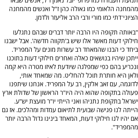
תנועת העבודה כמו פרופ' יובל נאמן ז"ל, אנשים שבאו
מהמחנה הלאומי כמו גאולה כהן ז"ל ואנשים מהמחנה
הציוני־דתי כמו מורי ורבי הרב אליעזר ולדמן.
"באותה תקופה היו הרבה יותר דברים שבהם נתגלעו
חילוקי דעות מאשר אלו שיש ב'תקווה חדשה'. אבל ישבנו
ביחד כי הבנו שהמאחד רב עשרות מונים על המפריד.
ייתכן שיהיו בנושאים כאלה ואחרים חילוקי דעות בתוכנו
ונכריע בהם כפי שמפלגה שיודעת לאיזו מטרה היא קמה
ולאן היא חותרת תוכל להחליט. מה שמאחד אותי,
לדוגמה, עם זאב אלקין, רב על המפריד. אנחנו שיתפנו
פעולה בתקופה שהוא היה היו"ר הראשון של שדולת ארץ
ישראל בתקופת נתניהו ואני הייתי יו"ר מועצת יש"ע.
הייתה לנו פגישה שבועית לתיאום עמדות ומהלכים. אז גם
אם יהיו לנו חילוקי דעות, המאחד בינינו גדול הרבה יותר
מהמפריד".