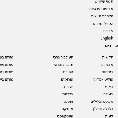
תנאי שימוש
מדיניות פרטיות
הצהרת נגישות
המייל האדום
עברית
English
מדורים
חדשות
העולם הערבי
פורום צע
מבזקים
תרבות ופנאי
פורום נשו
ביטחוני
ספורט
פורום בי
פוליטי-מדיני
פורומים
פורום בי
בארץ
יהדות
בעולם
צרכנות
משפט ופלילים
אופנה
כלכלה ונדל"ן
מוסיקה
דעות
פיוטקאסט