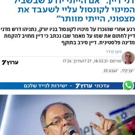
דני דיין: "אם הייתי יודע שבשביל
המינוי לקונסול עליי לשעבד את
מצפוני, הייתי מוותר"
רגע אחרי שהוכרז על מינויו לקונסול בניו יורק, נתניהו דרש מדני
דיין לחתום את שמו על מאמר שבו נכתב כי דיין מחויב להקמת
מדינה פלסטינית. דיין סירב בתוקף
ניצן קידר
פורסם:
18.02.21, 17:27
עודכן:
17:26
ניצן קידר
בשבע 933