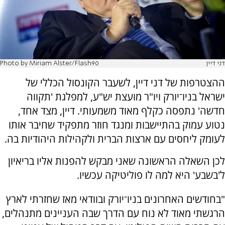
דני דיין
Photo by Miriam Alster/Flash90
ההצטרפות של דני דיין, לשעבר הקונסול הכללי של
ישראל בניו־יורק ויו"ר מועצת יש"ע, למפלגת 'תקווה
חדשה' נתפסה כקלף מאוד משמעותי. דיין, מצד אחד,
נטוע עמוק בהתיישבות ומנגד חוזר מתפקיד שחיבר אותו
לעומק ליחסים עם ארצות הברית ולקהילות היהודיות בה.
לכן השאלה הראשונה שאני מבקש להפנות אליו בריאיון
ל'בשבע' היא למה לו פוליטיקה עכשיו.
"בחודשים האחרונים בניו־יורק ובוודאי מאז שחזרתי לארץ
הרגשתי מאוד לא נוח עם הדרך שבה העניינים מתנהלים,