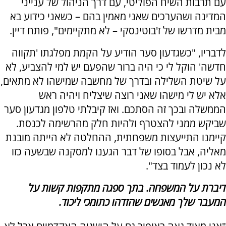
עם תרבות השיח הפוליטי, עם דרך הניהול של ענייני
המדינה ושהערכים שאני מאמין בהם – כשאני כידוע בא
מבית מדרשו של ז'בוטינסקי – לא מתקיימים", פותח דיין.
לדבריו, "כשגדעון סער הודיע על הקמת מפלגתו 'תקווה
חדשה' הוקל לי כי היה ברור שהפעם יש למי להצביע, לא
על שיטת השלילה ובדרך של מחשבה שמישהו לא מתאים,
אלא יש לי מישהו שאני רוצה שיצליח ויהיה ראש
הממשלה ובכך זה הסתכם. ואז קיבלתי טלפון מגדעון סער
שביקש ממני להצטרף ולהיות חלק מהרשימה לכנסת.
קיימנו התייעצות משפחתית, ההחלטה לא הייתה מובנת
מאליה, אבל בסופו של דבר הגענו למסקנה שבשעה כזו
לא נכון לעמוד בצד".
דיברת על המשפחה. בתך ספגה מתקפות קשות על
המעבר שלך מאנשים שהזדהו כתומכי ליכוד.