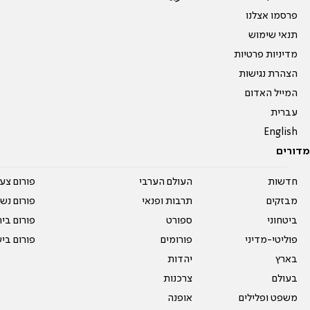
פרסמו אצלנו
תנאי שימוש
מדיניות פרטיות
הצהרת נגישות
המייל האדום
עברית
English
מדורים
חדשות
העולם הערבי
פורום צע
מבזקים
תרבות ופנאי
פורום נשו
ביטחוני
ספורט
פורום בי
פוליטי-מדיני
פורומים
פורום בי
בארץ
יהדות
בעולם
צרכנות
משפט ופלילים
אופנה