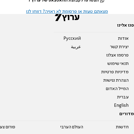
הצטרפו לקבוצת הוואטצאפ של ערוץ 7
מצאתם טעות או פרסומת לא ראויה? דווחו לנו
פנו אלינו
אודות
Pусский
יצירת קשר
عربية
פרסמו אצלנו
תנאי שימוש
מדיניות פרטיות
הצהרת נגישות
המייל האדום
עברית
English
מדורים
חדשות
העולם הערבי
פורום צע