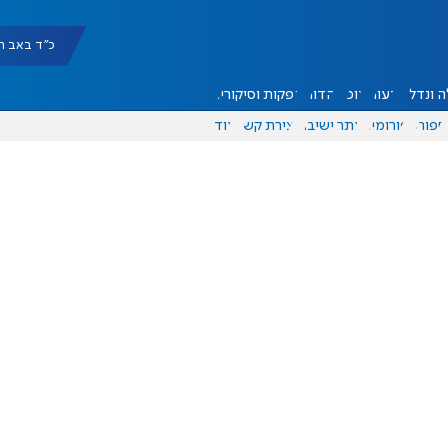
כ"ד באב תשפ"ו |
 ונדל"ן
דעות
אוכל
יהדות
הפקות וסיקורים
ספורט
פורומים
אתר ישיבה
יצירת קשר
עוד