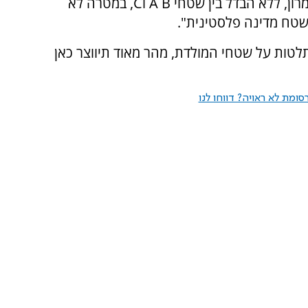
השתלטות מכוונת ושיטתית על שטחי יהודה ושומרון, ללא הבדל בין שטחי A B וC, במטרה לא
טח מדינה פלסטינית".
לטות על שטחי המולדת, מהר מאוד תיווצר כאן
ומת לא ראויה? דווחו לנו