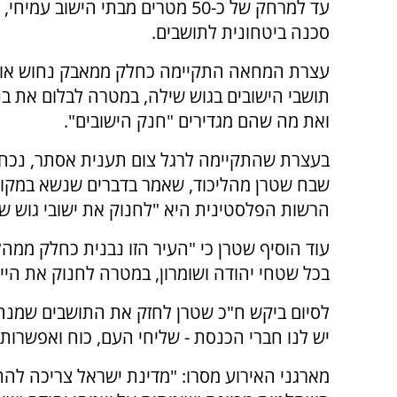
עד למרחק של כ-50 מטרים מבתי הישוב עמ
סכנה ביטחונית לתושבים.
עצרת המחאה התקיימה כחלק ממאבק נחוש אותו
תושבי הישובים בגוש שילה, במטרה לבלום את בנ
ואת מה שהם מגדירים "חנק הישובים".
בעצרת שהתקיימה לרגל צום תענית אסתר, נכח 
שבח שטרן מהליכוד, שאמר בדברים שנשא במקום 
הרשות הפלסטינית היא "לחנוק את ישובי גוש 
עוד הוסיף שטרן כי "העיר הזו נבנית כחלק ממה
בכל שטחי יהודה ושומרון, במטרה לחנוק את הייש
לסיום ביקש ח"כ שטרן לחזק את התושבים שמנהל
יש לנו חברי הכנסת - שליחי העם, כוח ואפשרות 
מארגני האירוע מסרו: "מדינת ישראל צריכה לה