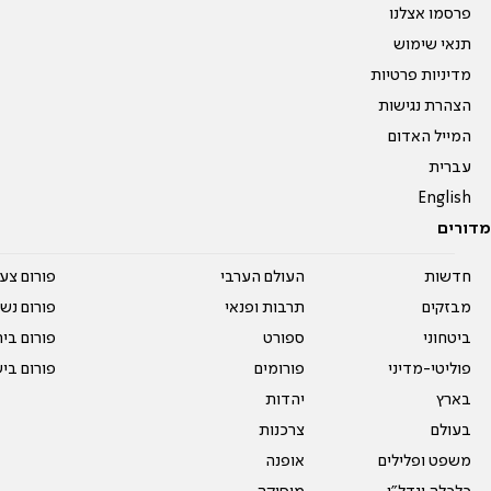
פרסמו אצלנו
תנאי שימוש
מדיניות פרטיות
הצהרת נגישות
המייל האדום
עברית
English
מדורים
חדשות
העולם הערבי
פורום צע
מבזקים
תרבות ופנאי
פורום נשו
ביטחוני
ספורט
פורום בי
פוליטי-מדיני
פורומים
פורום בי
בארץ
יהדות
בעולם
צרכנות
משפט ופלילים
אופנה