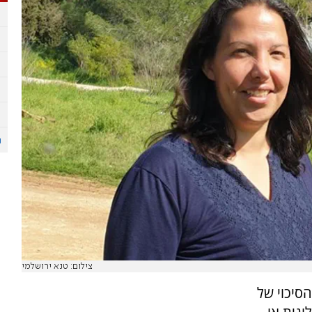
צילום: טנא ירושלמי
סיכוי של