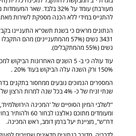
בוגרת י"ב המבקשת להתקבל למכינה כללית (חיל
מעורבת) עומד על 32% בלבד. שאר המעומ
להתגייס במידי ללא הכנה מספקת לשירות מאתג
הנתונים מראים כי בשנת תשפ"א התעניינו בקבל
נשים (55% מהמתקבלים).
עוד עולה כי ב- 5 השנים האחרונות הביקוש 
150% ורק השנה עלה הביקוש בעוד 20% .
המספרים הנמוכים נובעים ממחסור בתקנים בדחי
שנתי זניח של כ- 4% בכל שנה למרות הרצון של המכינות לקבל מספרים משמעותיים יותר.
ומעומדים מתוכם נאל
דח"ש", מציינת יעל ברמן דומב, ראש המכינה.
לדבריה, מדובר בנתונים מדאיגים שחייבים לפעול