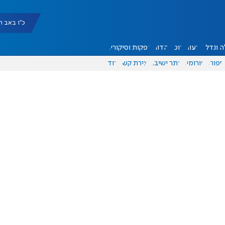
כ"ו באב תשפ"ו |
 ונדל"ן
דעות
אוכל
יהדות
הפקות וסיקורים
ספורט
פורומים
אתר ישיבה
יצירת קשר
עוד