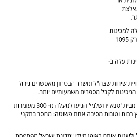
ונית או
דות נאלצת
ר.
ה למכינות
3431 נשים (57% מהמתעניינים) מהם התקבלו רק 1095
למכינות עלה ב-
ית שירות שצה"ל ומשרד הבטחון מאפשרים גידול
"לשלבי המיון הסופיים של 'המכינה הירושלמית', מבית 'טנא ירושלמי' הגיעו למעלה מ- 300 מעומדות
צנו לבחור 60 ולהותיר בחוץ רבות וטובות מסיבה אחת פשוטה: מחסר בתקני
 ולשנות אותם באופן מיידי "מדינת ישראל מפספסת