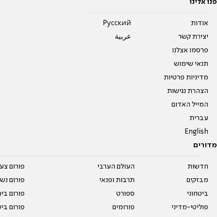
פנו אלינו
אודות
Pусский
יצירת קשר
عربية
פרסמו אצלנו
תנאי שימוש
מדיניות פרטיות
הצהרת נגישות
המייל האדום
עברית
English
מדורים
חדשות
העולם הערבי
פורום צע
מבזקים
תרבות ופנאי
פורום נשו
ביטחוני
ספורט
פורום בי
פוליטי-מדיני
פורומים
פורום בי