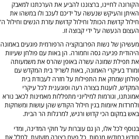
הקורונה לחיינו, ברצוננו להביע את הערכתנו למאבק
האיתן והעיקש שנעשה על ידיכם לעכב ולו במשהו את
חילול קדושת הכותל וחילול קדושת עזרת הנשים וחילול ה'
העצום הנעשה על ידי קבוצה זו.
מעשיהן של נשות הפרובוקציה הרפורמית פוגעים באמונה
היהודית פגיעה גסה וחמורה. הן באות עם פולחן שעיוות
את תפילת שמונה עשרה באופן שהרס את משמעותה
ומורד בעיקרי האמונה, באות לשריד בית המקדש עם
פולחן שמחק את התפילות על חזרה לעבודת בית
המקדש, לועגות בצורה רעה ופוגענית לכל עיקרי
אמונתנו, וגורמות למיליוני מתפללות מאמינות לכאב נורא
ולחרדות איומות בגין חילול הקודש שהן עושות ומשחקות
באש במקום הכי קדוש ורגיש, למרגלות הר הבית.
בנוסף לכל אלו, הן גם עוברות על חוקי המדינה, ומדי
חודש בחודשו מנסות, כל פעם בצורה מזעזעת, לחלל את