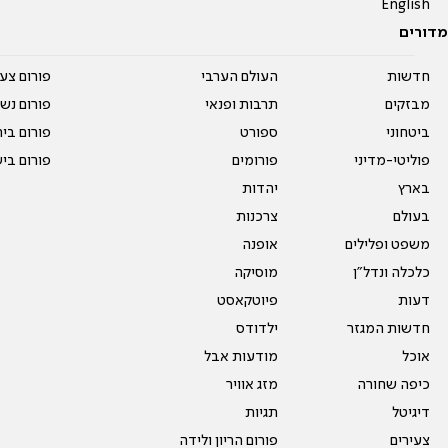
English
מדורים
חדשות
העולם הערבי
פורום צע
מבזקים
תרבות ופנאי
פורום נשו
ביטחוני
ספורט
פורום בי
פוליטי-מדיני
פורומים
פורום בי
בארץ
יהדות
בעולם
צרכנות
משפט ופלילים
אופנה
כלכלה ונדל"ן
מוסיקה
דעות
פיוטקאסט
חדשות המגזר
ילדודס
אוכל
מודעות אבל
כיפה שחורה
מזג אוויר
דיגיטל
תגיות
צעירים
פורום הריון ולידה