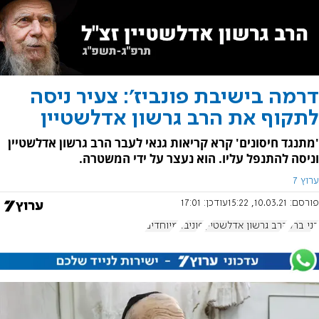
דרמה בישיבת פונביז': צעיר ניסה
לתקוף את הרב גרשון אדלשטיין
'מתנגד חיסונים' קרא קריאות גנאי לעבר הרב גרשון אדלשטיין
וניסה להתנפל עליו. הוא נעצר על ידי המשטרה.
ערוץ 7
פורסם:
10.03.21, 15:22
עודכן:
17:01
בני ברק
הרב גרשון אדלשטיין
פוניבז'
מיוחדים