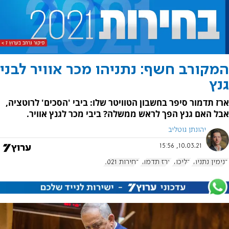
המקורב חשף: נתניהו מכר אוויר לבני
גנץ
ארז תדמור סיפר בחשבון הטוויטר שלו: ביבי 'הסכים' לרוטציה,
אבל האם גנץ הפך לראש ממשלה? ביבי מכר לגנץ אוויר.
יהונתן גוטליב
10.03.21, 15:56
בנימין נתניהו
הליכוד
ארז תדמור
בחירות 2021