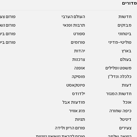
מדורים
חדשות
העולם הערבי
פורום צע
מבזקים
תרבות ופנאי
פורום נשו
ביטחוני
ספורט
פורום בי
פוליטי-מדיני
פורומים
פורום בי
בארץ
יהדות
בעולם
צרכנות
משפט ופלילים
אופנה
כלכלה ונדל"ן
מוסיקה
דעות
פיוטקאסט
חדשות המגזר
ילדודס
אוכל
מודעות אבל
כיפה שחורה
מזג אוויר
דיגיטל
תגיות
צעירים
פורום הריון ולידה
רפואה שלמה
פורום לקראת נישואין וזוגיות