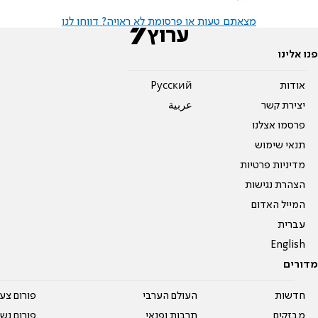
מצאתם טעות או פרסומת לא ראויה? דווחו לנו
פנו אלינו
אודות
Pусский
יצירת קשר
عربية
פרסמו אצלנו
תנאי שימוש
מדיניות פרטיות
הצהרת נגישות
המייל האדום
עברית
English
מדורים
חדשות
העולם הערבי
פורום צע
מבזקים
תרבות ופנאי
פורום נשו