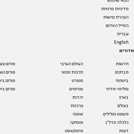
תנאי שימוש
מדיניות פרטיות
הצהרת נגישות
המייל האדום
עברית
English
מדורים
חדשות
העולם הערבי
פורום צע
מבזקים
תרבות ופנאי
פורום נשו
ביטחוני
ספורט
פורום בי
פוליטי-מדיני
פורומים
פורום בי
בארץ
יהדות
בעולם
צרכנות
משפט ופלילים
אופנה
כלכלה ונדל"ן
מוסיקה
דעות
פיוטקאסט