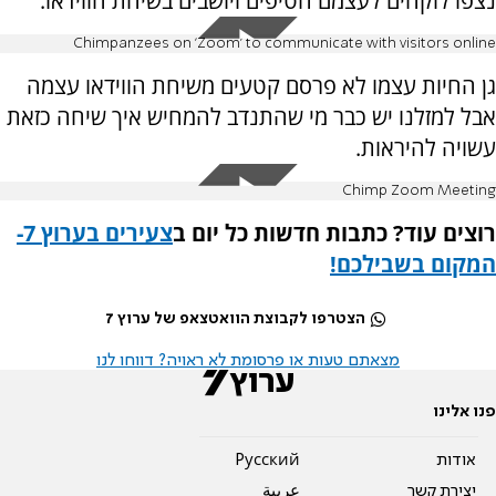
נצפו לוקחים לעצמם חטיפים ויושבים בשיחת הווידאו.
Chimpanzees on 'Zoom' to communicate with visitors online
גן החיות עצמו לא פרסם קטעים משיחת הווידאו עצמה
אבל למזלנו יש כבר מי שהתנדב להמחיש איך שיחה כזאת
עשויה להיראות.
Chimp Zoom Meeting
רוצים עוד? כתבות חדשות כל יום ב
צעירים בערוץ 7-
המקום בשבילכם
!
הצטרפו לקבוצת הוואטצאפ של ערוץ 7
מצאתם טעות או פרסומת לא ראויה? דווחו לנו
פנו אלינו
אודות
Pусский
יצירת קשר
عربية