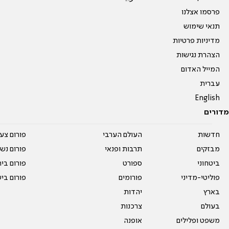
פרסמו אצלנו
תנאי שימוש
מדיניות פרטיות
הצהרת נגישות
המייל האדום
עברית
English
מדורים
חדשות
העולם הערבי
פורום צע
מבזקים
תרבות ופנאי
פורום נשו
ביטחוני
ספורט
פורום בי
פוליטי-מדיני
פורומים
פורום בי
בארץ
יהדות
בעולם
צרכנות
משפט ופלילים
אופנה