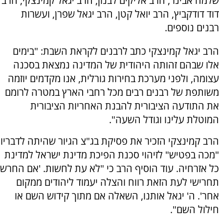
שלמה אבינר, הרב אליקים לבנון, הרב יגאל קמינצקי, הרב
דוד דודקביץ, הרב יואל קטן, הרב יגאל שפרן, ועשרות
רבנים נוספים.
הרב יגאל קמינצקי כתב לרבנים לקראת השבת: "בימים
אלו שבהם זהותה היהודית של המדינה נמצאת בסכנה
עצומה, ולפני מערכת בחירות גורלית, אנו מקדמים יוזמה
משותפת של רבנים רבים מכל רחבי הארץ במטרה לרומם
את התודעה הציבורית להבנת האחריות הציבורית
המוטלת עלינו וגודל השעה".
הרב קמינצקי הזכיר את פסיקת בג"צ הגיור שהיתה לדבריו
"מכה בפטיש" לזיהוי סכנת הפיכת מדינת ישראל למדינת
כל אזרחיה. עוד הוסיף הרב כי "לא עת לחשות. 'אם החרש
תחרישי לעת הזאת רווח והצלה יעמוד ליהודים ממקום
אחר'. ה' יגאל אותנו, השאלה אם מתוך קידוש השם או
חילול השם".