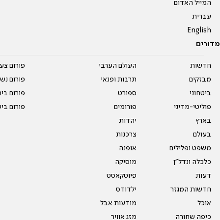
המייל האדום
עברית
English
מדורים
חדשות
העולם הערבי
פורום צע
מבזקים
תרבות ופנאי
פורום נשו
ביטחוני
ספורט
פורום בי
פוליטי-מדיני
פורומים
פורום בי
בארץ
יהדות
בעולם
צרכנות
משפט ופלילים
אופנה
כלכלה ונדל"ן
מוסיקה
דעות
פיוטקאסט
חדשות המגזר
ילדודס
אוכל
מודעות אבל
כיפה שחורה
מזג אוויר