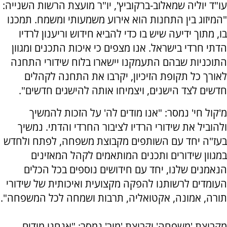
עו"ד יוליה שמאלוב-ברקוביץ', יו"ר מועצת הרשות השנייה:
"המיזוג בין התחנות הוא אירוע משמעותי ומשמח. תמכנו
בו, מתוך ידיעה שיש בו כדי להביא חידוש וריענון לרדיו
הדתי חרדי בישראל. אנו מצפים כי איכות התכנים ומגוון
התוכניות שבהם התעמקנו יישארו בלוח שידורי התחנה
לאורך כל תקופת הזיכיון, יקרבו את התחנה לקהלים
חדשים לצד הישנים, ויצמיחו אותה להישגים חדשים".
מ'קול חי' נמסר: "אנו מודים לה' על הזכות להמשיך
ולהוביל את שידורי הרדיו לציבור החרדי והדתי. נמשיך
בעז"ה יחד עם השותפים מקבוצת משפחה, לפתח ולחדש
במגוון שידורים ותכנים המותאמים לקהל המאזינים
הנאמנים שלנו, יחד עם חידושים נוספים בכל הכלים
העומדים לרשותנו להפקה מקצועית ואיכותית של שידורי
תורה, אמונה, אקטואליה, תרבות ושמחה לכל המשפחה".
מקבוצת 'משפחה' וקבוצת 'מור' נמסר: "אנחנו מודים