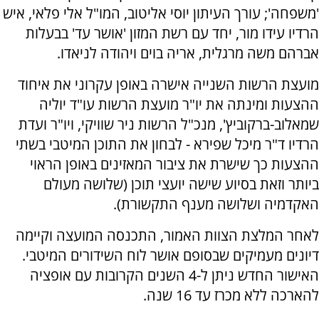
'משפחה'; עורך העיתון יוסי אליטוב, המו"ל אלי פלאי, איש
הרדיו עידו מור, יחד עם רשת המזון 'אושר עד' בבעלות
אברהם משה מרגלית, אריה בוים ויהודה לניאדו.
מועצת הרשות השנייה אישרה באופן עקרוני את איחוד
ההצעות ומינתה את יו"ר מועצת הרשות עו"ד יוליה
שמאלוב-ברקוביץ', מנכ"ל הרשות ניר שוויקי, ויו"ר ועדת
הרדיו ד"ר מיכל שפירא - לבחון את התוכן המיטבי בשתי
ההצעות כך שישרת את ציבור המאזינים באופן הראוי
ביותר וזאת בסיוע שישה יועצי תוכן (שלושה מעולם
האקדמיה ושלושה מענף התקשורת).
לאחר המלצת הצוות האמור, התכנסה המועצה וקיימה
דיונים מעמיקים שבסופם אושר לוח השידורים המיטבי.
האישור החדש ניתן ל-4 השנים הקרובות עם אופציה
להארכה ללא מכרז עד 16 שנה.