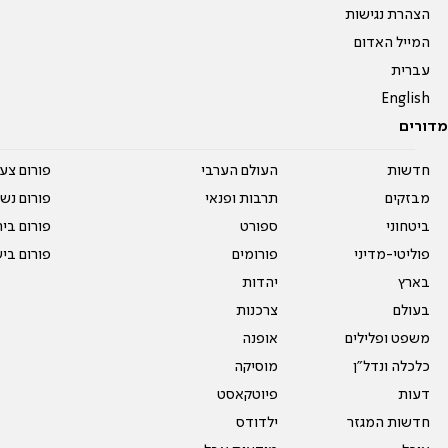
הצהרת נגישות
המייל האדום
עברית
English
מדורים
חדשות
העולם הערבי
פורום צע
מבזקים
תרבות ופנאי
פורום נשו
ביטחוני
ספורט
פורום בי
פוליטי-מדיני
פורומים
פורום בי
בארץ
יהדות
בעולם
צרכנות
משפט ופלילים
אופנה
כלכלה ונדל"ן
מוסיקה
דעות
פיוטקאסט
חדשות המגזר
ילדודס