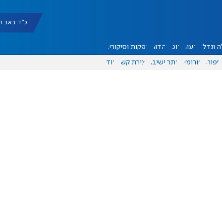
כ"ד באב תשפ"ו |
 ונדל"ן
דעות
אוכל
יהדות
הפקות וסיקורים
ספורט
פורומים
אתר ישיבה
יצירת קשר
עוד