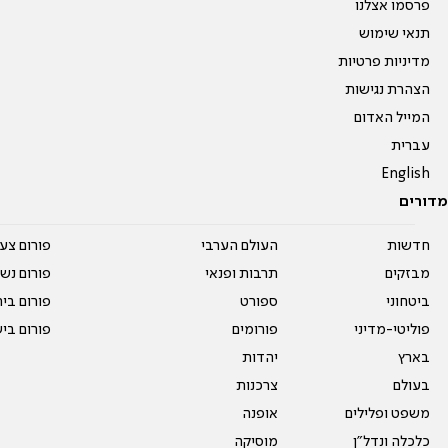
פרסמו אצלנו
תנאי שימוש
מדיניות פרטיות
הצהרת נגישות
המייל האדום
עברית
English
מדורים
חדשות
העולם הערבי
פורום צע
מבזקים
תרבות ופנאי
פורום נשו
ביטחוני
ספורט
פורום בי
פוליטי-מדיני
פורומים
פורום בי
בארץ
יהדות
בעולם
צרכנות
משפט ופלילים
אופנה
כלכלה ונדל"ן
מוסיקה