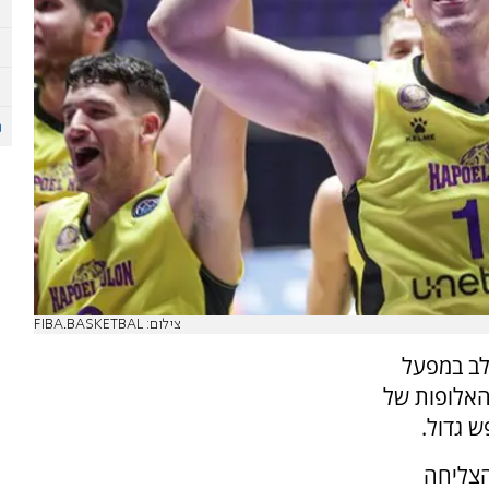
צילום: FIBA.BASKETBAL
לב במפעל
האלופות של
ש גדול.
הצליחה