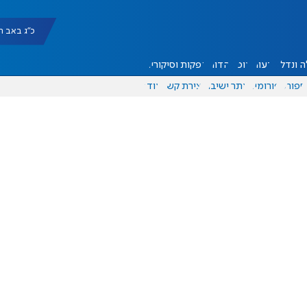
כ"ג באב תשפ"ו |
 ונדל"ן
דעות
אוכל
יהדות
הפקות וסיקורים
ספורט
פורומים
אתר ישיבה
יצירת קשר
עוד