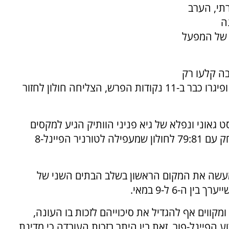
תי, הערב
ה
לשלב 8 האחרונות של המפעל
ה קלעו רק
7 שלשות מ-27 ניסיונות מול ברינדיזי האיטלקית ופיגרו כבר ב-11 נקודות הפרש, הצליחה חולון לחזור
שחק, אסיסט גאוני ונפלא של גיא פניני הוותיק הגיע למקסים
דה-זאו וזה מקרוב קלע והכריע את תוצאת המשחק עם 79:81 לחולון שמעפילה לטורניר הפיינל-8
מעשה את המקום הראשון בשלב הבתים השני של
מקווים אף להגדיל את סיכוייהם לזכות בו העונה,
פיינל-פור, זאת בין היתר בזכות העובדה כי מדינת