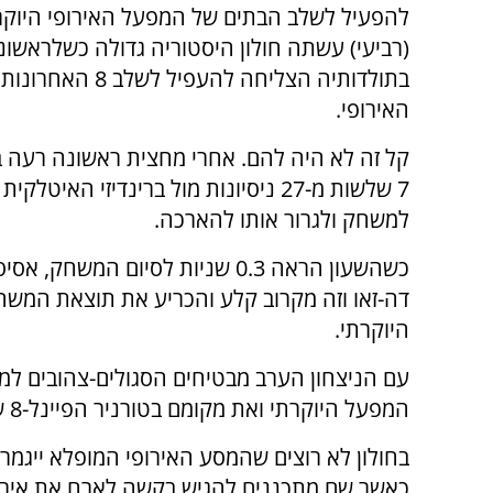
להפעיל לשלב הבתים של המפעל האירופי היוקר
(רביעי) עשתה חולון היסטוריה גדולה כשלראשונ
בתולדותיה הצליחה להעפיל 
האירופי.
קל זה לא היה להם. אחרי מחצית ראשונה רעה ב
למשחק ולגרור אותו להארכה.
כשהשעון הראה 0.3 שניות לסיום המ
היוקרתי.
עם הניצחון הערב מבטיחים הסגולים-צהובים ל
המפעל היוקרתי ואת מקומם בטורניר הפיינל-8 שייערך בין ה-6 ל-9 במאי.
בחולון לא רוצים שהמסע האירופי המופלא ייגמר ו
כאשר שם מתכננים להגיש בקשה לארח את אירוע ה