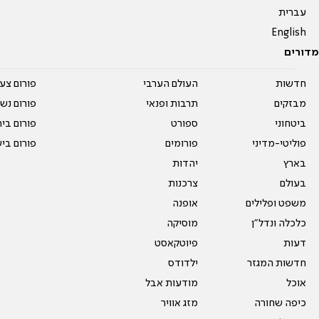
עברית
English
מדורים
חדשות
העולם הערבי
פורום צע
מבזקים
תרבות ופנאי
פורום נשו
ביטחוני
ספורט
פורום בי
פוליטי-מדיני
פורומים
פורום בי
בארץ
יהדות
בעולם
צרכנות
משפט ופלילים
אופנה
כלכלה ונדל"ן
מוסיקה
דעות
פיוטקאסט
חדשות המגזר
ילדודס
אוכל
מודעות אבל
כיפה שחורה
מזג אוויר