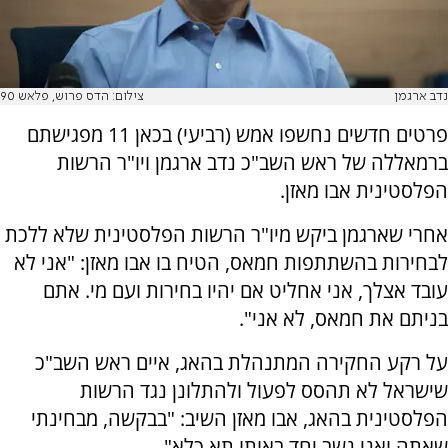
נדב ארגמן
צילום: הדס פרוש, פלאש 90
פרטים חדשים נחשפו אמש (רביעי) בכאן 11 מפגישתם
ברמאללה של ראש השב"כ נדב ארגמן ויו"ר הרשות
הפלסטינית אבו מאזן.
אחרי שארגמן ביקש מיו"ר הרשות הפלסטינית שלא ללכת
לבחירות בהשתתפות חמאס, הטיח בו אבו מאזן: "אני לא
עובד אצלך, אני אחליט אם יהיו בחירות ועם מי. אתם
בניתם את חמאס, לא אני".
על רקע החקירה המתנהלת בהאג, איים ראש השב"כ
שישראל לא תהסס לפעול ולהתלונן נגד הרשות
הפלסטינית בהאג, אבו מאזן השיב: "בבקשה, מבחינתי
שאתה ואני נשב יחד באותו תא כלא".