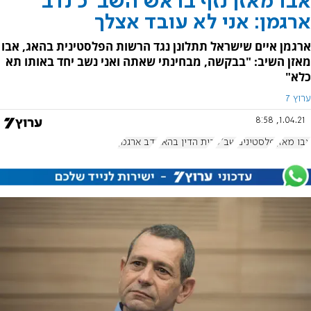
אבו מאזן נזף בראש השב"כ נדב
ארגמן: אני לא עובד אצלך
ארגמן איים שישראל תתלונן נגד הרשות הפלסטינית בהאג, אבו
מאזן השיב: "בבקשה, מבחינתי שאתה ואני נשב יחד באותו תא
כלא"
ערוץ 7
1.04.21, 8:58
אבו מאזן
פלסטינים
שב"כ
בית הדין בהאג
נדב ארגמן