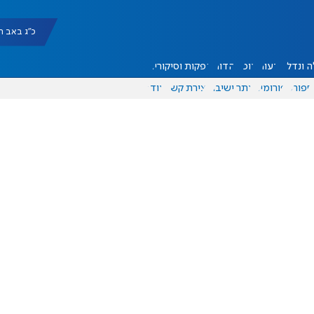
כ"ג באב תשפ"ו |
 ונדל"ן
דעות
אוכל
יהדות
הפקות וסיקורים
ספורט
פורומים
אתר ישיבה
יצירת קשר
עוד