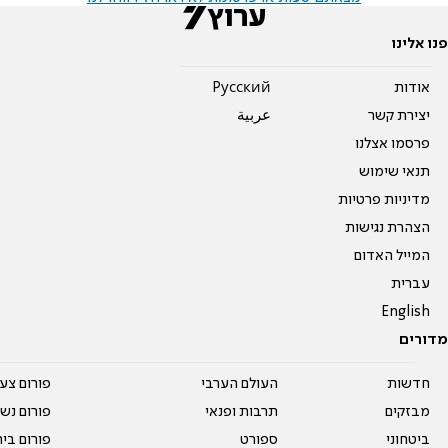
פנו אלינו
אודות
Pусский
יצירת קשר
عربية
פרסמו אצלנו
תנאי שימוש
מדיניות פרטיות
הצהרת נגישות
המייל האדום
עברית
English
מדורים
חדשות
העולם הערבי
פורום צע
מבזקים
תרבות ופנאי
פורום נשו
ביטחוני
ספורט
פורום בי