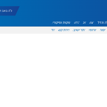
כ"ג באב תשפ"ו |
 ונדל"ן
דעות
אוכל
יהדות
הפקות וסיקורים
ספורט
פורומים
אתר ישיבה
יצירת קשר
עוד