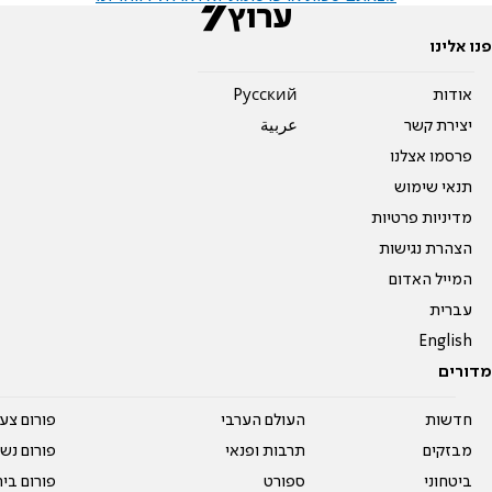
פנו אלינו
אודות
Pусский
יצירת קשר
عربية
פרסמו אצלנו
תנאי שימוש
מדיניות פרטיות
הצהרת נגישות
המייל האדום
עברית
English
מדורים
חדשות
העולם הערבי
פורום צע
מבזקים
תרבות ופנאי
פורום נשו
ביטחוני
ספורט
פורום בי