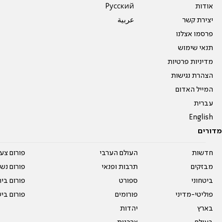
אודות
Pусский
יצירת קשר
عربية
פרסמו אצלנו
תנאי שימוש
מדיניות פרטיות
הצהרת נגישות
המייל האדום
עברית
English
מדורים
חדשות
העולם הערבי
פורום צע
מבזקים
תרבות ופנאי
פורום נשו
ביטחוני
ספורט
פורום בי
פוליטי-מדיני
פורומים
פורום בי
בארץ
יהדות