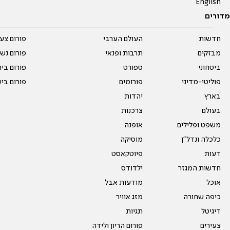
English
מדורים
חדשות
העולם הערבי
פורום צע
מבזקים
תרבות ופנאי
פורום נשו
ביטחוני
ספורט
פורום בי
פוליטי-מדיני
פורומים
פורום בי
בארץ
יהדות
בעולם
צרכנות
משפט ופלילים
אופנה
כלכלה ונדל"ן
מוסיקה
דעות
פיוטקאסט
חדשות המגזר
ילדודס
אוכל
מודעות אבל
כיפה שחורה
מזג אוויר
דיגיטל
תגיות
צעירים
פורום הריון ולידה