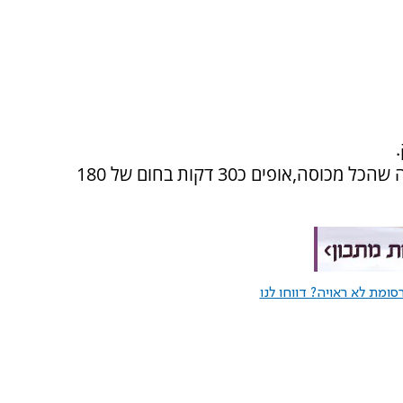
מרדדים מהבצק שהשארנו ושמים מעל הפשטידה שהכל מכוסה,אופים כ30 דקות בחום של 180
ומת לא ראויה? דווחו לנו