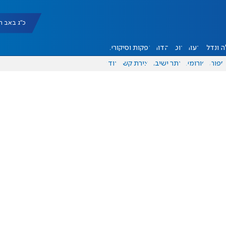
כ"ג באב תשפ"ו |
 ונדל"ן
דעות
אוכל
יהדות
הפקות וסיקורים
ספורט
פורומים
אתר ישיבה
יצירת קשר
עוד