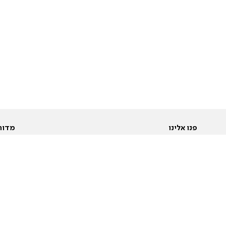
פנו אלינו
מדור
אודות
Pусский
חד
יצירת קשר
عربية
מב
פרסמו אצלנו
בי
תנאי שימוש
פו
מדיניות פרטיות
בא
הצהרת נגישות
בע