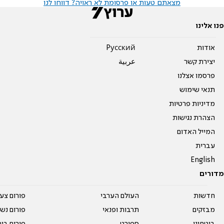
מצאתם טעות או פרסומת לא ראויה? דווחו לנו
פנו אלינו
אודות
Pусский
יצירת קשר
عربية
פרסמו אצלנו
תנאי שימוש
מדיניות פרטיות
הצהרת נגישות
המייל האדום
עברית
English
מדורים
חדשות
העולם הערבי
פורום צע
מבזקים
תרבות ופנאי
פורום נשו