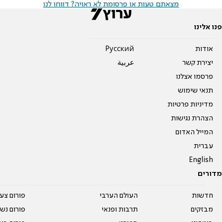
מצאתם טעות או פרסומת לא ראויה? דווחו לנו
פנו אלינו
אודות
Pусский
יצירת קשר
عربية
פרסמו אצלנו
תנאי שימוש
מדיניות פרטיות
הצהרת נגישות
המייל האדום
עברית
English
מדורים
חדשות
העולם הערבי
פורום צע
מבזקים
תרבות ופנאי
פורום נשו