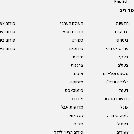
English
מדורים
חדשות
העולם הערבי
פורום צע
מבזקים
תרבות ופנאי
פורום נשו
ביטחוני
ספורט
פורום בי
פוליטי-מדיני
פורומים
פורום בי
בארץ
יהדות
בעולם
צרכנות
משפט ופלילים
אופנה
כלכלה ונדל"ן
מוסיקה
דעות
פיוטקאסט
חדשות המגזר
ילדודס
אוכל
מודעות אבל
כיפה שחורה
מזג אוויר
דיגיטל
תגיות
צעירים
פורום הריון ולידה