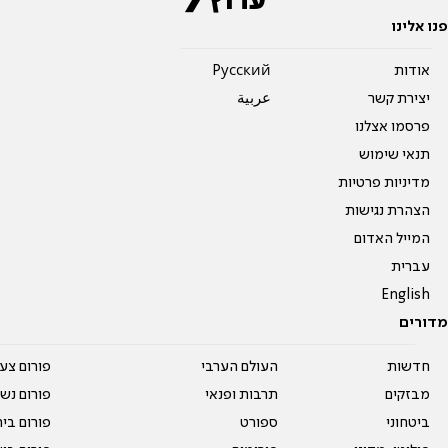
פנו אלינו
אודות
Pусский
יצירת קשר
عربية
פרסמו אצלנו
תנאי שימוש
מדיניות פרטיות
הצהרת נגישות
המייל האדום
עברית
English
מדורים
חדשות
העולם הערבי
פורום צע
מבזקים
תרבות ופנאי
פורום נשו
ביטחוני
ספורט
פורום בי