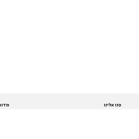
פנו אלינו
מדור
אודות
Pусский
חד
יצירת קשר
عربية
מב
פרסמו אצלנו
בי