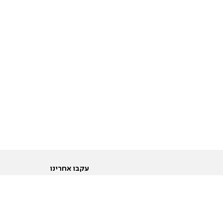
עקבו אחרינו
ות
טוויטר
ם הריון ולידה
פייסבוק
ום לקראת נישואין וזוגיות
אינסטגרם