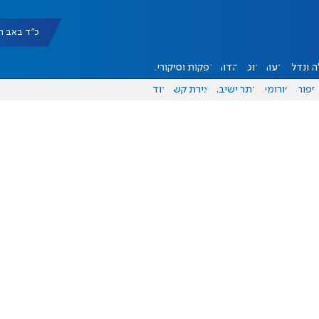
כ"ד באב תשפ"ו |
 ונדל"ן
דעות
אוכל
יהדות
הפקות וסיקורים
ספורט
פורומים
אתר ישיבה
יצירת קשר
עוד