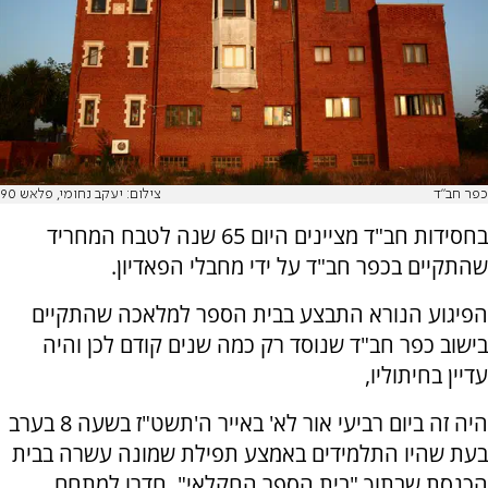
כפר חב"ד
צילום: יעקב נחומי, פלאש 90
בחסידות חב"ד מציינים היום 65 שנה לטבח המחריד
שהתקיים בכפר חב"ד על ידי מחבלי הפאדיון.
הפיגוע הנורא התבצע בבית הספר למלאכה שהתקיים
בישוב כפר חב"ד שנוסד רק כמה שנים קודם לכן והיה
עדיין בחיתוליו,
היה זה ביום רביעי אור לא' באייר ה'תשט"ז בשעה 8 בערב
בעת שהיו התלמידים באמצע תפילת שמונה עשרה בבית
הכנסת שבתוך "בית הספר החקלאי", חדרו למתחם