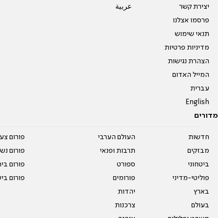
יצירת קשר
عربية
פרסמו אצלנו
תנאי שימוש
מדיניות פרטיות
הצהרת נגישות
המייל האדום
עברית
English
מדורים
חדשות
העולם הערבי
פורום צע
מבזקים
תרבות ופנאי
פורום נשו
ביטחוני
ספורט
פורום בי
פוליטי-מדיני
פורומים
פורום בי
בארץ
יהדות
בעולם
צרכנות